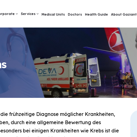
orporate
Services
Medical Units
Doctors
Health Guide
About Gaziant
ms
ie frühzeitige Diagnose möglicher Krankheiten,
ben, durch eine allgemeine Bewertung des
sonders bei einigen Krankheiten wie Krebs ist die